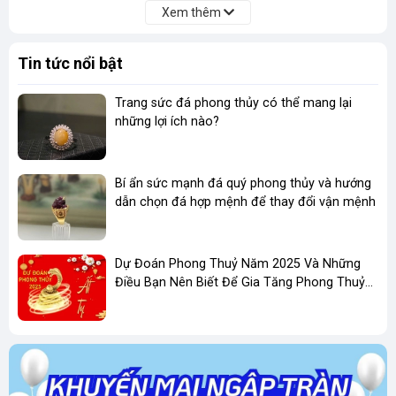
Xem thêm
Biểu tượng của sự may mắn
: Trong phong
thủy, Spinel được xem là viên đá mang lại may
Tin tức nổi bật
mắn, tài lộc và bình an cho người sở hữu.
Tăng cường năng lượng tích cực
: Spinel giúp
Trang sức đá phong thủy có thể mang lại
cân bằng các luân xa, tăng cường năng lượng
những lợi ích nào?
tích cực và xua đuổi những điều không may.
Bảo vệ sức khỏe
: Một số người tin rằng Spinel
Bí ẩn sức mạnh đá quý phong thủy và hướng
có khả năng hỗ trợ sức khỏe, đặc biệt là hệ
dẫn chọn đá hợp mệnh để thay đổi vận mệnh
tuần hoàn và hệ thần kinh.
Dự Đoán Phong Thuỷ Năm 2025 Và Những
Tại sao chọn Spinel để chế tác bản đồ Việt
Điều Bạn Nên Biết Để Gia Tăng Phong Thuỷ
Nam
Kinh Doanh
Màu sắc đa dạng
: Màu sắc phong phú của
Spinel giúp tái hiện một cách sinh động các
địa hình, vùng miền khác nhau của Việt Nam.