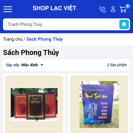
Hotline
Tài
0
G
09613011
khoản
h
Hello,
T
Khách
t
Trang chủ
/
Sách Phong Thủy
Sách Phong Thủy
Sắp xếp:
Mặc định
2 Sản phẩm