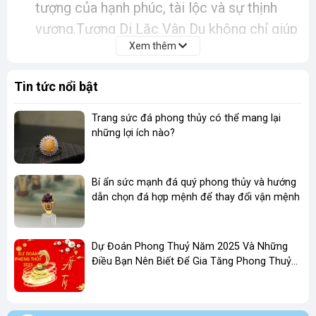
tượng của hạnh phúc, tài lộc và sự thịnh
vượng.Tượng Di Lặc Vân Du không chỉ giúp
Xem thêm
gia tăng vượng khí mà còn hỗ trợ hóa giải
năng lượng tiêu cực, mang lại sự hài hòa
Tin tức nổi bật
cho không gian sống.
Ứng dụng thực tế
: Tượng phù hợp để đặt
Trang sức đá phong thủy có thể mang lại
tại phòng khách, phòng làm việc hoặc
những lợi ích nào?
không gian thờ cúng, giúp thu hút tài lộc và
tạo cảm giác thư thái cho gia đình.
Bí ẩn sức mạnh đá quý phong thủy và hướng
dẫn chọn đá hợp mệnh để thay đổi vận mệnh
Với thiết kế độc đáo, bức tượng Di Lặc Vân Du
tại Shop Lạc Việt không chỉ là vật phẩm phong
Dự Đoán Phong Thuỷ Năm 2025 Và Những
thủy mà còn là một tác phẩm nghệ thuật, làm
Điều Bạn Nên Biết Để Gia Tăng Phong Thuỷ
nổi bật không gian sống của bạn.
Kinh Doanh
Lý Do Khách Hàng Lựa Chọn Đá Quý Phong