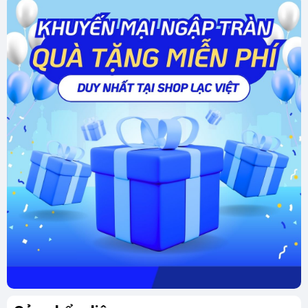
Thủy Tại Shop Lạc Việt
Shop Lạc Việt tự hào là đơn vị hàng đầu trong
lĩnh vực chế tác và phân phối đá quý phong
thủy tại Việt Nam. Dưới đây là những lý do
khiến khách hàng tin tưởng và lựa chọn chúng
tôi:
Đội Ngũ Điêu Khắc Gia Tài Năng, Nhiều Kinh
Nghiệm
Tại Shop Lạc Việt, mỗi sản phẩm đều được
chế tác bởi đội ngũ nghệ nhân lành nghề, được
đào tạo bài bản và sở hữu kinh nghiệm dày dặn
trong lĩnh vực điêu khắc đá quý.
Tinh xảo trong từng chi tiết:
Tượng Di Lặc
Vân Du được chạm khắc tỉ mỉ, từ nụ cười