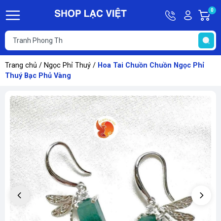
Hotline
Tài
0
G
09613011
khoản
h
Hello,
T
Khách
t
Trang chủ
/
Ngọc Phỉ Thuý
/
Hoa Tai Chuồn Chuồn Ngọc Phỉ
Thuý Bạc Phủ Vàng