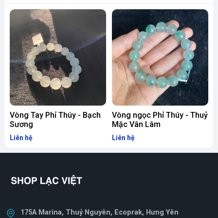
Vòng Tay Phỉ Thúy - Bạch
Vòng ngọc Phỉ Thúy - Thuỷ
V
Sương
Mặc Vân Lâm
Liên hệ
Liên hệ
L
175A Marina, Thuỷ Nguyên, Ecoprak, Hưng Yên