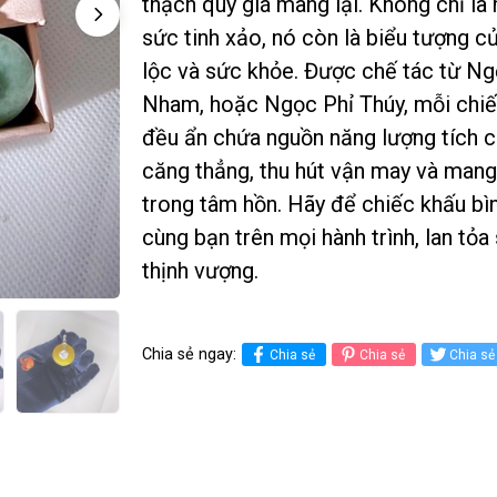
thạch quý giá mang lại. Không chỉ l
sức tinh xảo, nó còn là biểu tượng củ
lộc và sức khỏe. Được chế tác từ N
Nham, hoặc Ngọc Phỉ Thúy, mỗi chiế
đều ẩn chứa nguồn năng lượng tích c
căng thẳng, thu hút vận may và mang
trong tâm hồn. Hãy để chiếc khấu bì
cùng bạn trên mọi hành trình, lan tỏa
thịnh vượng.
Chia sẻ ngay:
Chia sẻ
Chia sẻ
Chia sẻ