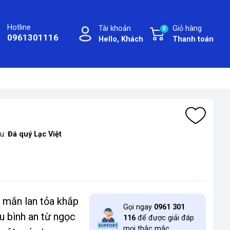
Hotline
Tài khoản
Giỏ hàng
0
0961301116
Hello, Khách
Thanh toán
ệu:
Đá quý Lạc Việt
 mắn lan tỏa khắp
Gọi ngay
0961 301
u bình an từ ngọc
116
để được giải đáp
mọi thắc mắc