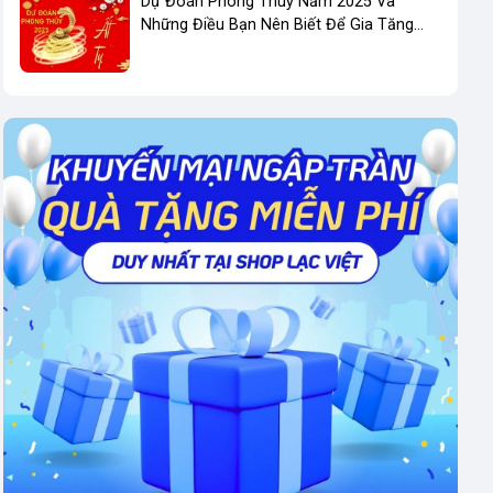
Dự Đoán Phong Thuỷ Năm 2025 Và
Những Điều Bạn Nên Biết Để Gia Tăng
Phong Thuỷ Kinh Doanh