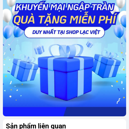
thể, giúp cải thiện sức khỏe và tăng cường hệ
miễn dịch.
Tăng cường may mắn
: Ngọc Tụ Nham được
xem là viên đá của may mắn, mang lại tài lộc
và bình an cho gia chủ.
Cân bằng âm dương
: Ngọc Tụ Nham giúp cân
bằng năng lượng âm dương trong cơ thể, mang
lại sự hài hòa và ổn định.
Công dụng của Ngọc Tụ Nham
Trang sức
: Ngọc Tụ Nham được sử dụng để
chế tác nhiều loại trang sức như vòng tay, mặt
dây chuyền, nhẫn, bông tai...
Đồ trang trí:
Ngọc Tụ Nham còn được sử
dụng để chế tác các vật phẩm trang trí như
Sản phẩm liên quan