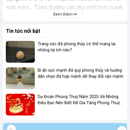
mắt mèo... Từng đường vân như một bức tranh
Xem thêm
thu nhỏ, thể hiện sự kỳ diệu của tự nhiên.
Độ cứng:
Ngọc Tụ Nham có độ cứng khá cao,
Tin tức nổi bật
giúp bảo vệ các sản phẩm làm từ ngọc khỏi bị
trầy xước.
Trang sức đá phong thủy có thể mang lại
Độ trong suốt
: Ngọc Tụ Nham có độ trong
những lợi ích nào?
suốt khác nhau, từ trong suốt đến mờ đục.
Ngọc trong suốt thường có giá trị cao hơn.
Bí ẩn sức mạnh đá quý phong thủy và hướng
dẫn chọn đá hợp mệnh để thay đổi vận mệnh
Ý nghĩa phong thủy
Biểu tượng của sự trường tồn:
Màu xanh lục
Dự Đoán Phong Thuỷ Năm 2025 Và Những
của Ngọc Tụ Nham tượng trưng cho sự sống,
Điều Bạn Nên Biết Để Gia Tăng Phong Thuỷ
sự phát triển và sự trường tồn.
Kinh Doanh
Mang lại sức khỏe
: Ngọc Tụ Nham được cho
là có khả năng cân bằng năng lượng trong cơ