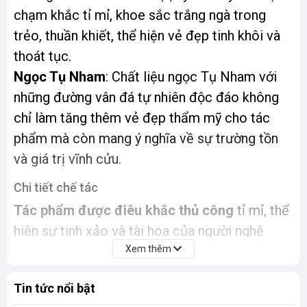
chạm khắc tỉ mỉ, khoe sắc trắng ngà trong
trẻo, thuần khiết, thể hiện vẻ đẹp tinh khôi và
thoát tục.
Ngọc Tụ Nham
: Chất liệu ngọc Tụ Nham với
những đường vân đá tự nhiên độc đáo không
chỉ làm tăng thêm vẻ đẹp thẩm mỹ cho tác
phẩm mà còn mang ý nghĩa về sự trường tồn
và giá trị vĩnh cửu.
Chi tiết chế tác
Tác phẩm được điêu khắc thủ công
tỉ mỉ, thể
hiện sự tinh xảo và tài hoa của người nghệ
Xem thêm
nhân.
Kích thước
: 45cm x 51cm x 25cm, một kích
Tin tức nổi bật
thước ấn tượng, phù hợp để trưng bày trong