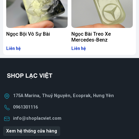
Ngọc Bội Vô Sự Bài
Ngọc Bài Treo Xe
Mercedes-Benz
Liên hệ
Liên hệ
L
175A Marina, Thuỷ Nguyên, Ecoprak, Hưng Yên
0961301116
info@shoplacviet.com
Xem hệ thống cửa hàng