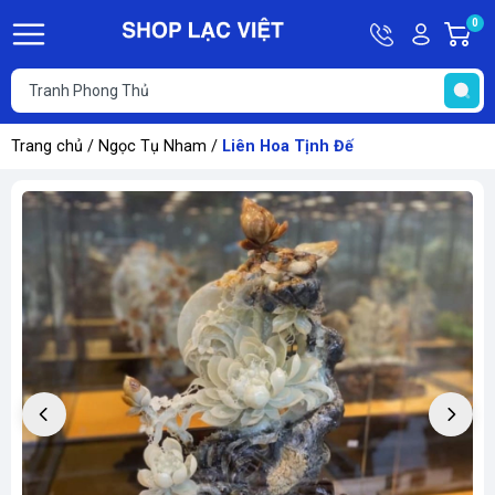
Hotline
Tài
0
G
09613011
khoản
h
Hello,
T
Khách
t
Trang chủ
/
Ngọc Tụ Nham
/
Liên Hoa Tịnh Đế