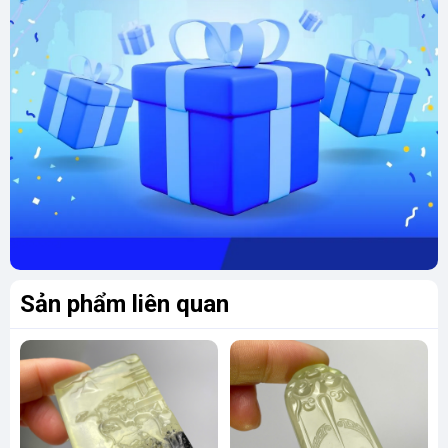
"Liên Hoa Tịnh Đế" là một tuyệt tác nghệ thuật
kết hợp giữa vẻ đẹp tự nhiên của ngọc Tụ
Nham và ý nghĩa tâm linh sâu sắc của hoa sen.
Sở hữu tác phẩm này không chỉ là cách để bạn
tôn vinh vẻ đẹp nghệ thuật mà còn là cách để
bạn mang đến không gian sống sự thanh tịnh,
bình an và may mắn.
Sản phẩm liên quan