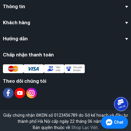
mỹ, tăng cường năng lượng Mộc trong bố cục
Thông tin
phong thủy.
Khách hàng
🏆 CAM KẾT TỪ SHOP LẠC VIỆT
Hướng dẫn
✅ Tư vấn chọn hướng – chọn vị trí đặt linh vật
hợp mệnh
Chấp nhận thanh toán
✅ Hỗ trợ
khai quang – nạp khí
, tùy theo nhu
cầu và truyền thống
✅ Cam kết
ngọc thiên nhiên 100%
, đã kiểm
Theo dõi chúng tôi
định tại phòng thí nghiệm
✅ Mỗi tác phẩm là
độc bản – không lặp lại
,
mang giá trị sưu tầm và phong thủy cao.
Giấy chứng nhận ĐKDN số 0123456789 do Sở kế hoạch và đầu tư
📌 THÔNG TIN LIÊN HỆ
thành phố Hà Nội cấp ngày 22 tháng 06 năm 2020.
Chat
Bản quyền thuộc về
Shop Lạc Việt
.