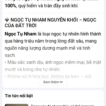
100%
, quý hiếm và tràn đầy sinh khí.
💎 NGỌC TỤ NHAM NGUYÊN KHỐI – NGỌC
CỦA ĐẤT TRỜI
Ngọc Tụ Nham
là loại ngọc tự nhiên hình thành
qua hàng triệu năm trong lòng đất sâu, mang
nguồn năng lượng dương mạnh mẽ và tinh
sạch.
• Màu sắc xanh dịu, ánh ngọc mềm mại, bề mặt
mướt và bóng nhẹ tự nhiên.
• Không xử lý hóa học, không ép keo – giữ
Xem thêm
nguyên sự liền mạch và tươi sống của năng
lượng ngọc.
Tin tức nổi bật
• Chỉ chọn loại
ngọc tụ nham cấp I
, ít tạp, thích
hợp để chế tác linh vật phong thủy đại cát.