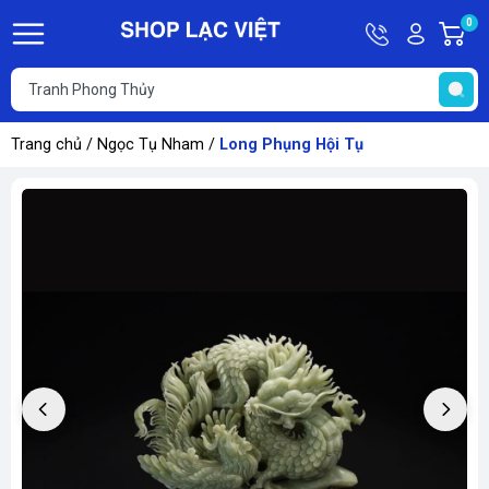
Hotline
Tài
0
G
09613011
khoản
h
Hello,
T
Khách
t
Trang chủ
/
Ngọc Tụ Nham
/
Long Phụng Hội Tụ