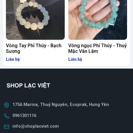
Vòng Tay Phỉ Thúy - Bạch
Vòng ngọc Phỉ Thúy - Thuỷ
V
Sương
Mặc Vân Lâm
Liên hệ
Liên hệ
L
175A Marina, Thuỷ Nguyên, Ecoprak, Hưng Yên
0961301116
info@shoplacviet.com