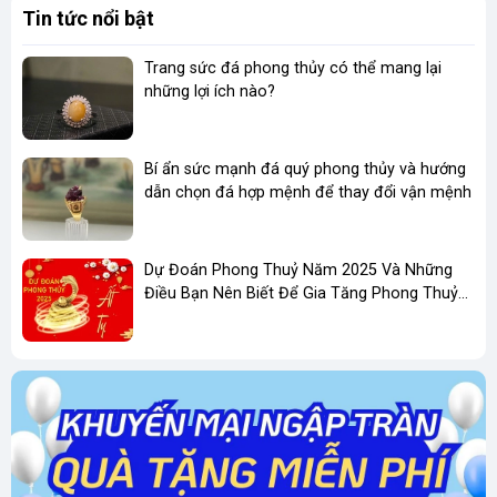
trực giác và khả năng vượt qua thử thách.
Tin tức nổi bật
-
Dáng ngọc cân đối
, mềm mại, tinh tế – thích
Trang sức đá phong thủy có thể mang lại
hợp làm dây chuyền đeo hằng ngày hoặc kết
những lợi ích nào?
hợp cùng chuỗi hạt phong thủy nâng khí.
Bí ẩn sức mạnh đá quý phong thủy và hướng
GIÁ TRỊ PHONG THỦY & BIỂU TƯỢNG:
dẫn chọn đá hợp mệnh để thay đổi vận mệnh
Bảo hộ trí tuệ & tâm thức
: Mang lại sự
sáng suốt, khả năng quan sát và quyết định
Dự Đoán Phong Thuỷ Năm 2025 Và Những
chính xác.
Điều Bạn Nên Biết Để Gia Tăng Phong Thuỷ
Kinh Doanh
Giữ tâm an định
: Chim cú là biểu tượng của
sự tỉnh lặng – nhìn qua bóng tối, vượt lên
cảm xúc.
Kết nối với nguồn năng lượng cổ xưa
: Khi
được làm từ
ngọc phỉ thúy thiên nhiên
,