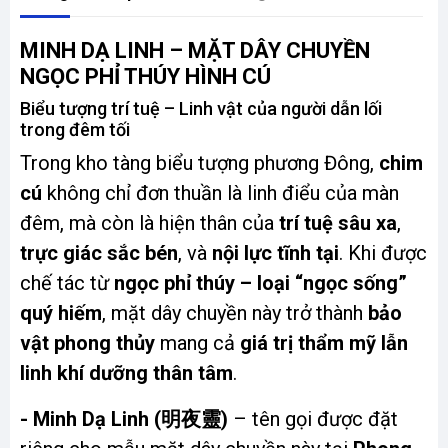
MINH DẠ LINH – MẶT DÂY CHUYỀN
NGỌC PHỈ THÚY HÌNH CÚ
Biểu tượng trí tuệ – Linh vật của người dẫn lối
trong đêm tối
Trong kho tàng biểu tượng phương Đông,
chim
cú
không chỉ đơn thuần là linh điểu của màn
đêm, mà còn là hiện thân của
trí tuệ sâu xa
,
trực giác sắc bén
, và
nội lực tĩnh tại
. Khi được
chế tác từ
ngọc phỉ thúy – loại “ngọc sống”
quý hiếm
, mặt dây chuyền này trở thành
bảo
vật phong thủy
mang cả
giá trị thẩm mỹ lẫn
linh khí dưỡng thân tâm
.
- Minh Dạ Linh (明夜靈)
– tên gọi được đặt