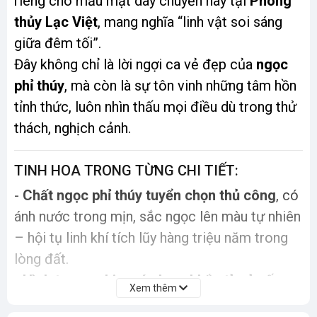
riêng cho mẫu mặt dây chuyền này tại
Phong
thủy Lạc Việt
, mang nghĩa “linh vật soi sáng
giữa đêm tối”.
Đây không chỉ là lời ngợi ca vẻ đẹp của
ngọc
phỉ thúy
, mà còn là sự tôn vinh những tâm hồn
tỉnh thức, luôn nhìn thấu mọi điều dù trong thử
thách, nghịch cảnh.
TINH HOA TRONG TỪNG CHI TIẾT:
-
Chất ngọc phỉ thúy tuyển chọn thủ công
, có
ánh nước trong mịn, sắc ngọc lên màu tự nhiên
– hội tụ linh khí tích lũy hàng triệu năm trong
lòng đất.
-
Hình tượng chim cú chạm khắc tỉ mỉ
, sống
Xem thêm
động như có hồn – là linh thú bảo hộ trí tuệ,