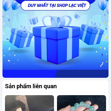
mặt dây chuyền trở thành kênh dẫn năng
lượng giúp người đeo giữ vững bản tâm và
thu hút may mắn.
💎
Minh Dạ Linh
là
phiên bản giới hạn
, chỉ có
mặt tại
Phong Thủy Lạc Việt
– nơi tôn vinh
từng tác phẩm như một vật phẩm hộ thân quý
giá.
📍
Phong thủy Lạc Việt – Khơi nguồn Thịnh
Vượng
🏢 Showroom: 175A Marina Ecopark, Văn
Sản phẩm liên quan
Giang, Hưng Yên
📞 Hotline: 097 227 0089