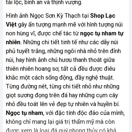
tài lộc, bình an và thịnh vượng.
Hình ảnh Ngọc Sơn Kỳ Thạch tại
Shop Lạc
Việt
gây ấn tượng mạnh mẽ với hình tượng núi
non hùng vĩ, được chế tác từ
ngọc tụ nham tự
nhiên
. Những chi tiết tinh tế như các dãy núi
phủ tuyết trắng, những ngôi nhà nhỏ trên đỉnh
núi, hay hình ảnh chú hươu thanh thoát giữa
thiên nhiên hoang sơ, tất cả đều được điêu
khắc một cách sống động, đầy nghệ thuật.
Từng đường nét, từng chi tiết nhỏ như những
giọt sương đọng trên đá hay những cụm cây
nhỏ đều toát lên vẻ đẹp tự nhiên và huyền bí.
Ngọc tụ nham
, với đặc tính độc đáo của mình,
không chỉ mang lại giá trị thẩm mỹ mà còn
được xem là loại đá quý phong thủy có khả