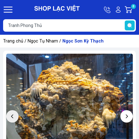
Hotline
Tài
0
G
09613011
khoản
h
Hello,
T
Khách
t
Trang chủ
/
Ngọc Tụ Nham
/
Ngọc Sơn Kỳ Thạch