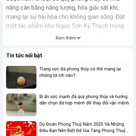
năng cân bằng năng lượng, hóa giải sát khí,
mang lại sự hài hòa cho không gian sống. Đặt
một tác phẩm như Ngọc Sơn Kỳ Thạch trong
nhà hoặc văn phòng sẽ giúp gia chủ thu hút
Xem thêm
năng lượng tích cực, cải thiện vận mệnh và
mang lại cảm giác bình yên.
Tin tức nổi bật
Lý Do Khách Hàng Lựa Chọn Đá Quý Phong
Trang sức đá phong thủy có thể mang lại
Thủy Tại Shop Lạc Việt
những lợi ích nào?
Đội Ngũ Điêu Khắc Gia Tài Năng, Nhiều Kinh
Nghiệm
Bí ẩn sức mạnh đá quý phong thủy và hướng
Tại Shop Lạc Việt, chúng tôi tự hào sở hữu đội
dẫn chọn đá hợp mệnh để thay đổi vận mệnh
ngũ nghệ nhân điêu khắc lành nghề, được đào
tạo bài bản và có nhiều năm kinh nghiệm trong
Dự Đoán Phong Thuỷ Năm 2025 Và Những
lĩnh vực chế tác đá quý phong thủy. Mỗi tác
Điều Bạn Nên Biết Để Gia Tăng Phong Thuỷ
phẩm như Ngọc Sơn Kỳ Thạch đều là kết quả