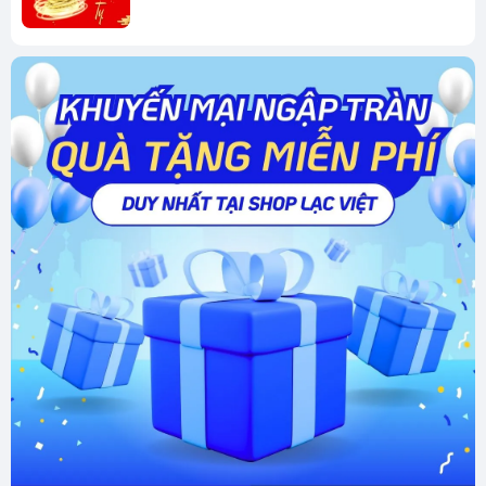
Kinh Doanh
của sự tỉ mỉ, sáng tạo và tâm huyết của các
nghệ nhân. Họ không chỉ thổi hồn vào từng khối
đá mà còn đảm bảo mỗi sản phẩm đều đạt
đến độ hoàn hảo, vừa đẹp về hình thức, vừa
chuẩn về phong thủy.
Tạo Mẫu Theo Yêu Cầu, Đa Dạng Mẫu Mã, Kích
Thước, Chất Liệu
Shop Lạc Việt cam kết mang đến sự đa dạng
trong các sản phẩm đá quý phong thủy. Chúng
tôi cung cấp nhiều mẫu mã, kích thước và chất
liệu khác nhau để đáp ứng mọi nhu cầu của
khách hàng. Bạn muốn một tác phẩm nhỏ gọn
để bàn làm việc hay một kiệt tác lớn như Ngọc
Sơn Kỳ Thạch để trang trí phòng khách? Bạn