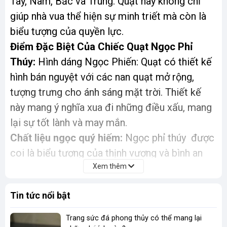
Tây, Nam, Bắc và Trung. Quạt này không chỉ
giúp nhà vua thể hiện sự minh triết mà còn là
biểu tượng của quyền lực.
Điểm Đặc Biệt Của Chiếc Quạt Ngọc Phỉ
Thúy:
Hình dáng Ngọc Phiến: Quạt có thiết kế
hình bán nguyệt với các nan quạt mở rộng,
tượng trưng cho ánh sáng mặt trời. Thiết kế
này mang ý nghĩa xua đi những điều xấu, mang
lại sự tốt lành và may mắn.
Chất liệu ngọc quý hiếm:
Ngọc phỉ thúy được
coi là biểu tượng của thịnh vượng và bình an
Xem thêm
trong phong thủy, giúp gia chủ thu hút điềm
lành và xua tan khí xấu.
Tin tức nổi bật
Chế tác thủ công tinh xảo:
Mỗi nan quạt được
Trang sức đá phong thủy có thể mang lại
trạm khắc hoàn toàn thủ công bởi các nghệ