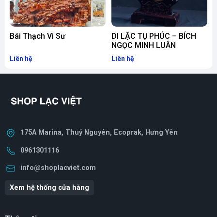
lên đẳng cấp của chủ nhân.
Bái Thạch Vi Sư
DI LẶC TỤ PHÚC – BÍCH
NGỌC MINH LUÂN
Liên hệ
Liên hệ
L
175A Marina, Thuỷ Nguyên, Ecoprak, Hưng Yên
0961301116
info@shoplacviet.com
Xem hệ thống cửa hàng