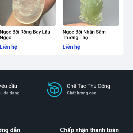
Ngọc Bội Rồng Bay Lầu
Ngọc Bội Nhân Sâm
Ngọc
Trường Thọ
Liên hệ
Liên hệ
yêu cầu
Chế Tác Thủ Công
ệu đa dạng
Chất lượng cao
ớng dẫn
Chấp nhận thanh toán