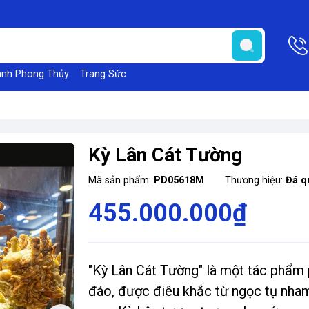
anh Phong Thủy
Trang Sức
Kỳ Lân Cát Tường
Mã sản phẩm:
PD05618M
Thương hiệu:
Đá q
455.000.000₫
"Kỳ Lân Cát Tường" là một tác phẩm
đáo, được điêu khắc từ ngọc tụ nha