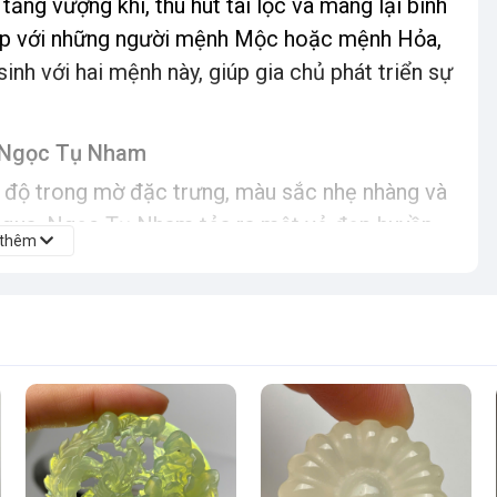
tăng vượng khí, thu hút tài lộc và mang lại bình
hợp với những người mệnh Mộc hoặc mệnh Hỏa,
h với hai mệnh này, giúp gia chủ phát triển sự
ừ Ngọc Tụ Nham
i độ trong mờ đặc trưng, màu sắc nhẹ nhàng và
 qua, Ngọc Tụ Nham tỏa ra một vẻ đẹp huyền
 thêm
trên Kỳ Lân Cát Tường được các nghệ nhân tại
n lượn mạnh mẽ, đôi mắt sắc sảo cho đến từng
 chạm khắc công phu càng làm nổi bật giá trị
m nhấn hoàn hảo cho mọi không gian.
y tại Shop Lạc Việt
n điêu khắc được đào tạo bài bản, với nhiều