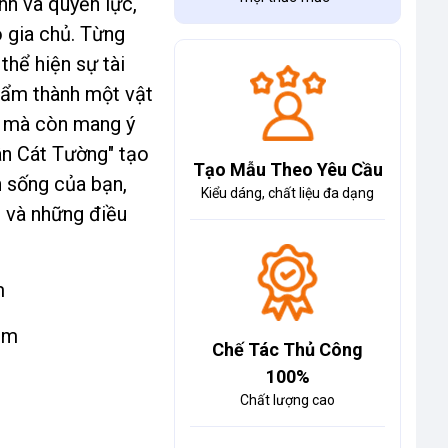
h và quyền lực,
 gia chủ. Từng
thể hiện sự tài
hẩm thành một vật
 mà còn mang ý
ân Cát Tường" tạo
Tạo Mẫu Theo Yêu Cầu
 sống của bạn,
Kiểu dáng, chất liệu đa dạng
 và những điều
m
cm
Chế Tác Thủ Công
100%
Chất lượng cao