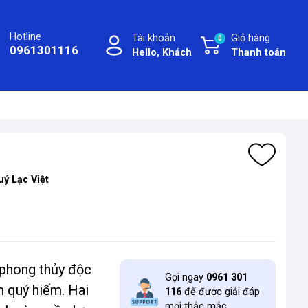
Hotline
Tài khoản
Giỏ hàng
0
0961301116
Hello, Khách
Thanh toán
uý Lạc Việt
 phong thủy độc
Gọi ngay
0961 301
m quý hiếm. Hai
116
để được giải đáp
mọi thắc mắc