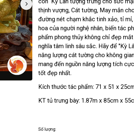
con Kỳ Lân tượng trưng cho sức mạn
thịnh vượng, Cát tường, May mắn cho
đường nét chạm khắc tinh xảo, tỉ mỉ, 
hoa của người nghệ nhân, biến tác p
phẩm phong thủy không chỉ đẹp mắt
nghĩa tâm linh sâu sắc. Hãy để "Kỳ L
năng lượng cát tường cho không gian
mang đến nguồn năng lượng tích cực
tốt đẹp nhất.
Kích thước tác phẩm: 71 x 51 x 25c
KT tủ trưng bày: 1.87m x 85cm x 55
Số lượng: