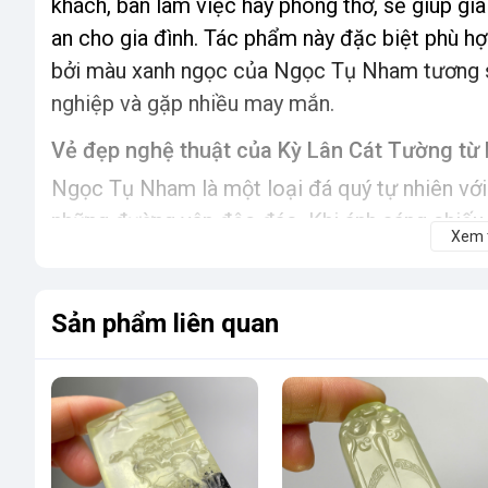
khách, bàn làm việc hay phòng thờ, sẽ giúp gia 
an cho gia đình. Tác phẩm này đặc biệt phù 
bởi màu xanh ngọc của Ngọc Tụ Nham tương sin
nghiệp và gặp nhiều may mắn.
Vẻ đẹp nghệ thuật của Kỳ Lân Cát Tường t
Ngọc Tụ Nham là một loại đá quý tự nhiên vớ
những đường vân độc đáo. Khi ánh sáng chiếu
Xem
ảo, vừa mềm mại vừa mạnh mẽ. Từng chi tiết 
Shop Lạc Việt chế tác tỉ mỉ, từ dáng rồng uố
chiếc vảy được điêu khắc tinh tế. Đế gỗ được
Sản phẩm liên quan
thẩm mỹ của tác phẩm, biến nó thành một điể
Lý do khách hàng lựa chọn đá quý phong thủ
Đội ngũ điêu khắc gia tài năng, nhiều kinh nghiệm
Shop Lạc Việt tự hào sở hữu đội ngũ nghệ nhâ