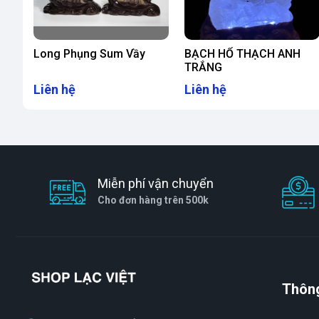
Vệ sinh tượng thường xuyên để giữ cho linh vậ
cực.
Kết hợp Thiềm Thừ với các vật phẩm phong th
Long Phụng Sum Vầy
BẠCH HỔ THẠCH ANH
TRẮNG
Liên hệ
Liên hệ
Miễn phí vận chuyển
Cho đơn hàng trên 500k
Thông