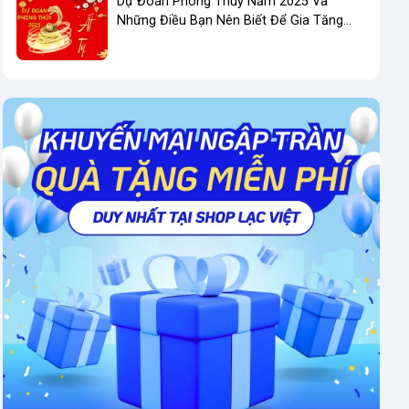
Dự Đoán Phong Thuỷ Năm 2025 Và
Những Điều Bạn Nên Biết Để Gia Tăng
Phong Thuỷ Kinh Doanh