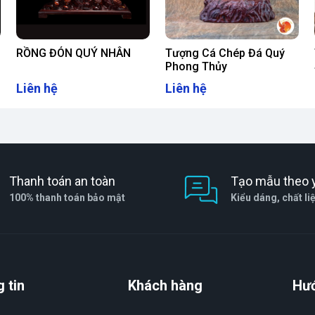
t luôn sáng bóng và mang lại năng lượng tích
ủy khác để tăng cường hiệu quả.
RỒNG ĐÓN QUÝ NHÂN
Tượng Cá Chép Đá Quý
Phong Thủy
Liên hệ
Liên hệ
Thanh toán an toàn
Tạo mẫu theo 
100% thanh toán bảo mật
Kiểu dáng, chất li
 tin
Khách hàng
Hư