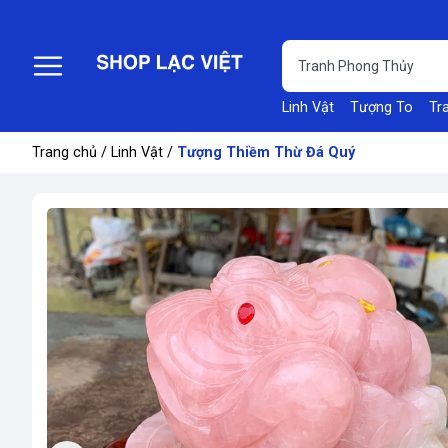
Linh Vật
Tượng To
Tr
Trang chủ
/
Linh Vật
/
Tượng Thiềm Thừ Đá Quý