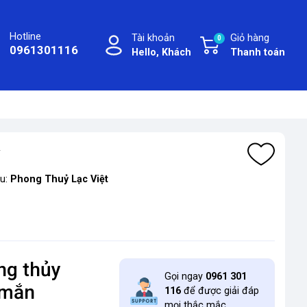
Hotline
Tài khoản
Giỏ hàng
0
0961301116
Hello, Khách
Thanh toán
ý
ệu:
Phong Thuỷ Lạc Việt
ng thủy
Gọi ngay
0961 301
 mắn
116
để được giải đáp
mọi thắc mắc