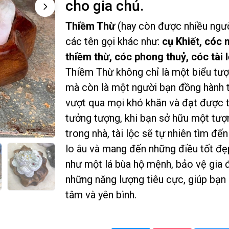
cho gia chủ.
Thiềm Thừ
(hay còn được nhiều ngườ
các tên gọi khác như:
cụ Khiết, cóc 
thiềm thừ, cóc phong thuỷ, cóc tài lộ
Thiềm Thừ không chỉ là một biểu tư
mà còn là một người bạn đồng hành t
vượt qua mọi khó khăn và đạt được 
tưởng tượng, khi bạn sở hữu một tư
trong nhà, tài lộc sẽ tự nhiên tìm đế
lo âu và mang đến những điều tốt đ
như một lá bùa hộ mệnh, bảo vệ gia 
những năng lượng tiêu cực, giúp bạn
tâm và yên bình.