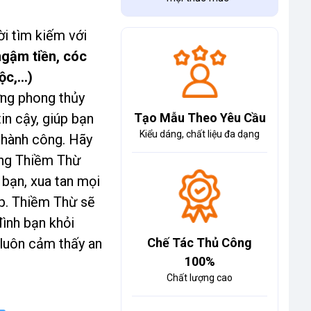
i tìm kiếm với
ngậm tiền, cóc
c,...)
ợng phong thủy
in cậy, giúp bạn
Tạo Mẫu Theo Yêu Cầu
Kiểu dáng, chất liệu đa dạng
thành công. Hãy
ợng Thiềm Thừ
n bạn, xua tan mọi
ẹp. Thiềm Thừ sẽ
đình bạn khỏi
 luôn cảm thấy an
Chế Tác Thủ Công
100%
Chất lượng cao