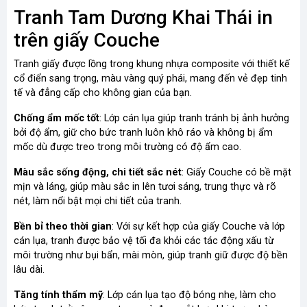
Tranh Tam Dương Khai Thái in
trên giấy Couche
Tranh giấy được lồng trong khung nhựa composite với thiết kế
cổ điển sang trọng, màu vàng quý phái, mang đến vẻ đẹp tinh
tế và đẳng cấp cho không gian của bạn.
Chống ẩm mốc tốt
: Lớp cán lụa giúp tranh tránh bị ảnh hưởng
bởi độ ẩm, giữ cho bức tranh luôn khô ráo và không bị ẩm
mốc dù được treo trong môi trường có độ ẩm cao.
Màu sắc sống động, chi tiết sắc nét
: Giấy Couche có bề mặt
mịn và láng, giúp màu sắc in lên tươi sáng, trung thực và rõ
nét, làm nổi bật mọi chi tiết của tranh.
Bền bỉ theo thời gian
: Với sự kết hợp của giấy Couche và lớp
cán lụa, tranh được bảo vệ tối đa khỏi các tác động xấu từ
môi trường như bụi bẩn, mài mòn, giúp tranh giữ được độ bền
lâu dài.
Tăng tính thẩm mỹ
: Lớp cán lụa tạo độ bóng nhẹ, làm cho