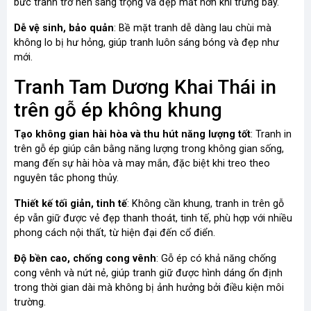
bức tranh trở nên sang trọng và đẹp mắt hơn khi trưng bày.
Dễ vệ sinh, bảo quản
: Bề mặt tranh dễ dàng lau chùi mà
không lo bị hư hỏng, giúp tranh luôn sáng bóng và đẹp như
mới.
Tranh Tam Dương Khai Thái in
trên gỗ ép không khung
Tạo không gian hài hòa và thu hút năng lượng tốt
: Tranh in
trên gỗ ép giúp cân bằng năng lượng trong không gian sống,
mang đến sự hài hòa và may mắn, đặc biệt khi treo theo
nguyên tắc phong thủy.
Thiết kế tối giản, tinh tế
: Không cần khung, tranh in trên gỗ
ép vẫn giữ được vẻ đẹp thanh thoát, tinh tế, phù hợp với nhiều
phong cách nội thất, từ hiện đại đến cổ điển.
Độ bền cao, chống cong vênh
: Gỗ ép có khả năng chống
cong vênh và nứt nẻ, giúp tranh giữ được hình dáng ổn định
trong thời gian dài mà không bị ảnh hưởng bởi điều kiện môi
trường.