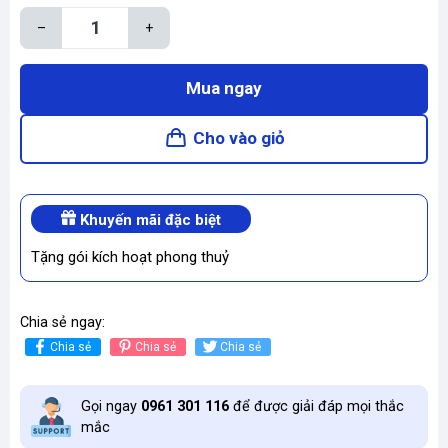
–
+
Mua ngay
Cho vào giỏ
Khuyến mãi đặc biệt
Tặng gói kích hoạt phong thuỷ
Chia sẻ ngay:
Chia sẻ
Chia sẻ
Chia sẻ
Gọi ngay
0961 301 116
để được giải đáp mọi thắc
mắc