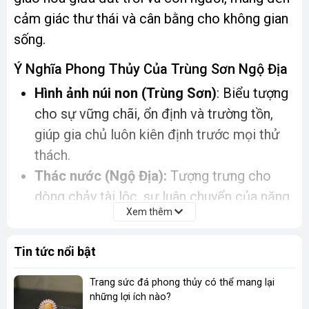
cảm giác thư thái và cân bằng cho không gian
sống.
Ý Nghĩa Phong Thủy Của Trùng Sơn Ngộ Địa
Hình ảnh núi non (Trùng Sơn)
: Biểu tượng
cho sự vững chãi, ổn định và trường tồn,
giúp gia chủ luôn kiên định trước mọi thử
thách.
Thác nước (Ngộ Địa):
Tượng trưng cho
dòng chảy tài lộc, sự luân chuyển của năng
Xem thêm
lượng tích cực, mang lại may mắn và thịnh
vượng.
Tin tức nổi bật
Cây cối và hoa lá:
Thể hiện sự sinh sôi,
phát triển, giúp gia đình luôn hòa thuận,
Trang sức đá phong thủy có thể mang lại
những lợi ích nào?
hạnh phúc.