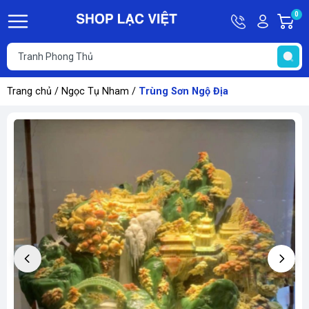
Hotline
Tài
0
G
09613011
khoản
h
Hello,
T
Khách
t
Trang chủ
/
Ngọc Tụ Nham
/
Trùng Sơn Ngộ Địa