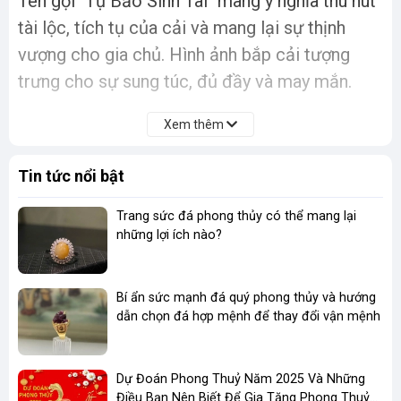
Tên gọi "Tụ Bảo Sinh Tài" mang ý nghĩa thu hút
tài lộc, tích tụ của cải và mang lại sự thịnh
vượng cho gia chủ. Hình ảnh bắp cải tượng
trưng cho sự sung túc, đủ đầy và may mắn.
Nguồn năng lượng tích cực
Xem thêm
Ngọc Tụ Nham mang năng lượng dương mạnh
mẽ, giúp cân bằng âm dương, tạo không gian
Tin tức nổi bật
sống hài hòa và tích cực.
Trang sức đá phong thủy có thể mang lại
những lợi ích nào?
Vật phẩm trang trí quan trọng
"Tụ Bảo Sinh Tài" là một vật phẩm trang trí
sang trọng, phù hợp với không gian sống và làm
Bí ẩn sức mạnh đá quý phong thủy và hướng
dẫn chọn đá hợp mệnh để thay đổi vận mệnh
việc của những người có địa vị và tri thức, thể
hiện gu thẩm mỹ tinh tế và đẳng cấp.
Dự Đoán Phong Thuỷ Năm 2025 Và Những
Món quà tặng ý nghĩa
Điều Bạn Nên Biết Để Gia Tăng Phong Thuỷ