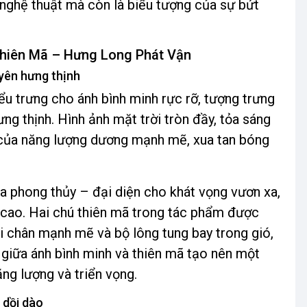
 nghệ thuật mà còn là biểu tượng của sự bứt
Thiên Mã – Hưng Long Phát Vận
yên hưng thịnh
u trưng cho ánh bình minh rực rỡ, tượng trưng
g thịnh. Hình ảnh mặt trời tròn đầy, tỏa sáng
ng của năng lượng dương mạnh mẽ, xua tan bóng
a phong thủy – đại diện cho khát vọng vươn xa,
h cao. Hai chú thiên mã trong tác phẩm được
i chân mạnh mẽ và bộ lông tung bay trong gió,
 giữa ánh bình minh và thiên mã tạo nên một
ng lượng và triển vọng.
 dồi dào