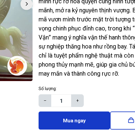
minh rực rỡ hòa quyện cùng hình tượ
mãnh, mở ra kỷ nguyên thịnh vượng. 
mã vươn mình trước mặt trời tượng t
vọng chinh phục đỉnh cao, trong khi
Vận” mang ý nghĩa vận thế hanh thông,
sự nghiệp thăng hoa như rồng bay. 
chỉ là tuyệt phẩm nghệ thuật mà còn
phong thủy mạnh mẽ, giúp gia chủ bứt
may mắn và thành công rực rỡ.
Số lượng:
–
+
Mua ngay