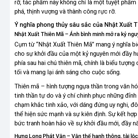
rỡ, tác phẩm này không chỉ là một tuyệt phẩm
phá, thịnh vượng và thành công rực rỡ.
Ý nghĩa phong thủy sâu sắc của Nhật Xuất 
Nhật Xuất Thiên Mã – Ánh bình minh mở ra kỷ ngu
Cụm từ “Nhật Xuất Thiên Mã” mang ý nghĩa biể
cho sự khởi đầu của một kỷ nguyên mới đầy hưn
phía sau hai chú thiên mã, chính là biểu tượ
tối và mang lại ánh sáng cho cuộc sống.
Thiên mã – hình tượng ngựa thần trong văn hó
tinh thần tự do và ý chí chinh phục những đỉn
chạm khắc tinh xảo, với dáng đứng uy nghi, đô
thể hiện sức mạnh và sự kiên định. Sự kết hợp
bức tranh hoàn hảo về sự khởi đầu mới, đầy nă
Hưng Long Phát Vận – Vận thế hanh thông, tài lộc