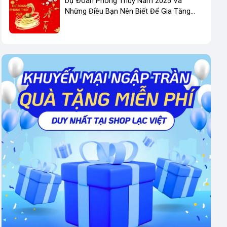
Dự Đoán Phong Thuỷ Năm 2025 Và
Những Điều Bạn Nên Biết Để Gia Tăng
Phong Thuỷ Kinh Doanh