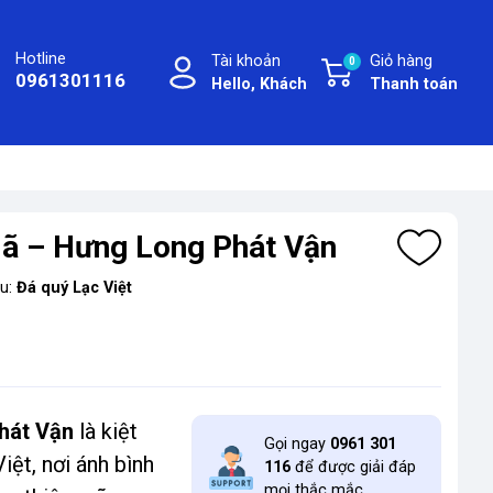
Hotline
Tài khoản
Giỏ hàng
0
0961301116
Hello, Khách
Thanh toán
Mã – Hưng Long Phát Vận
ệu:
Đá quý Lạc Việt
hát Vận
là kiệt
Gọi ngay
0961 301
iệt, nơi ánh bình
116
để được giải đáp
mọi thắc mắc