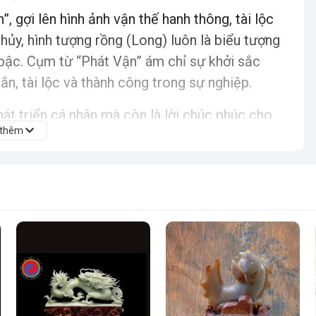
, gợi lên hình ảnh vận thế hanh thông, tài lộc
hủy, hình tượng rồng (Long) luôn là biểu tượng
 bậc. Cụm từ “Phát Vận” ám chỉ sự khởi sắc
n, tài lộc và thành công trong sự nghiệp.
át triển cá nhân mà còn là lời chúc phúc cho
 thêm
buồm xuôi gió, như rồng bay vút lên trời cao.
(trong ý nghĩa biểu tượng) còn tạo nên một nguồn
t vận may, mở rộng cơ hội và mang lại sự thịnh
Thiên Mã – Hưng Long Phát Vận
t Vận được chế tác từ loại đá quý tự nhiên
ên hài hòa, tạo nên vẻ đẹp thanh thoát và tinh
nghệ nhân lành nghề tại Shop Lạc Việt chạm