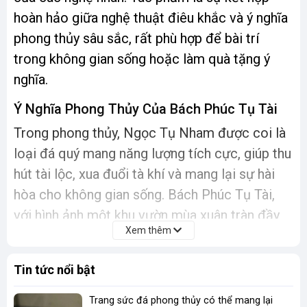
hoàn hảo giữa nghệ thuật điêu khắc và ý nghĩa
phong thủy sâu sắc, rất phù hợp để bài trí
trong không gian sống hoặc làm quà tặng ý
nghĩa.
Ý Nghĩa Phong Thủy Của Bách Phúc Tụ Tài
Trong phong thủy, Ngọc Tụ Nham được coi là
loại đá quý mang năng lượng tích cực, giúp thu
hút tài lộc, xua đuổi tà khí và mang lại sự hài
hòa cho không gian sống. Bách Phúc Tụ Tài,
với hình ảnh một khu vườn mùa xuân tràn đầy
Xem thêm
sức sống, tượng trưng cho sự sinh sôi, phát
triển và thịnh vượng.
Tin tức nổi bật
Hình ảnh khu vườn:
Biểu tượng của sự tươi
Trang sức đá phong thủy có thể mang lại