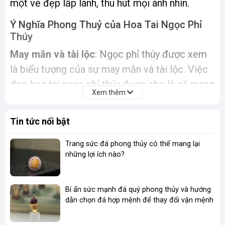
một vẻ đẹp lấp lánh, thu hút mọi ánh nhìn.
Ý Nghĩa Phong Thuỷ của Hoa Tai Ngọc Phỉ
Thúy
May mắn và tài lộc
: Ngọc phỉ thúy được xem
là biểu tượng của sự may mắn và tài lộc. Việc
đeo hoa tai ngọc phỉ thúy được cho là sẽ mang
Xem thêm
lại nhiều cơ hội tốt, giúp công việc thuận lợi và
cuộc sống sung túc.
Tin tức nổi bật
Sức khỏe và trường thọ:
Ngọc phỉ thúy còn
được tin rằng có khả năng cân bằng năng
Trang sức đá phong thủy có thể mang lại
những lợi ích nào?
lượng trong cơ thể, giúp cải thiện sức khỏe và
tăng cường tuổi thọ.
Bình an và hạnh phúc
: Màu xanh của ngọc phỉ
Bí ẩn sức mạnh đá quý phong thủy và hướng
dẫn chọn đá hợp mệnh để thay đổi vận mệnh
thúy mang lại cảm giác thư thái, giúp xua tan
những lo âu, căng thẳng, mang đến sự bình yên