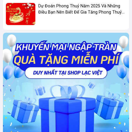
và hạnh phúc cho người đeo.
Dự Đoán Phong Thuỷ Năm 2025 Và Những
Điều Bạn Nên Biết Để Gia Tăng Phong Thuỷ
Tăng cường sự tự tin
: Ngọc phỉ thúy với vẻ
Kinh Doanh
đẹp quý phái giúp người đeo tự tin hơn trong
giao tiếp và cuộc sống.
Cách Chọn Hoa Tai Ngọc Phỉ Thúy Phù Hợp
Khi chọn mua hoa tai ngọc phỉ thúy, bạn nên
lưu ý những điều sau:
Màu sắc:
Chọn màu sắc phù hợp với mệnh của
mình để tăng cường vượng khí.
Chất lượng:
Lựa chọn những viên ngọc phỉ
thúy có màu sắc tự nhiên, độ trong cao và
không có vết nứt.
Kiểu dáng:
Chọn kiểu dáng phù hợp với khuôn
mặt và phong cách thời trang của mình.