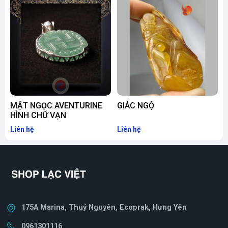
MẶT NGỌC AVENTURINE
GIÁC NGỘ
HÌNH CHỮ VẠN
P
Liên hệ
Liên hệ
L
175A Marina, Thuỷ Nguyên, Ecoprak, Hưng Yên
0961301116