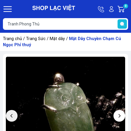
Hotline
Tài
0
G
09613011
khoản
h
Hello,
T
Khách
t
Trang chủ
/
Trang Sức
/
Mặt dây
/
Mặt Dây Chuyền Chạm Cú
Ngọc Phỉ thuý