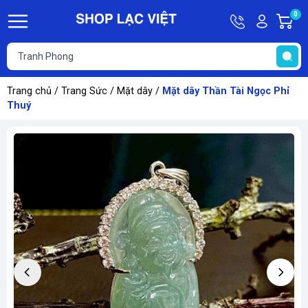
Hotline
Tài
0
G
09613011
khoản
h
Hello,
T
Khách
t
Trang chủ
/
Trang Sức
/
Mặt dây
/
Mặt dây Thần Tài Ngọc Phỉ
Thuý