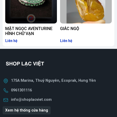
MẶT NGỌC AVENTURINE
GIÁC NGỘ
HÌNH CHỮ VẠN
P
Liên hệ
Liên hệ
L
175A Marina, Thuỷ Nguyên, Ecoprak, Hưng Yên
0961301116
info@shoplacviet.com
Xem hệ thống cửa hàng