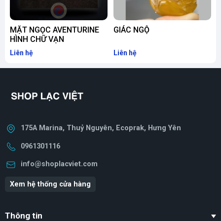
MẶT NGỌC AVENTURINE
GIÁC NGỘ
HÌNH CHỮ VẠN
P
Liên hệ
Liên hệ
L
175A Marina, Thuỷ Nguyên, Ecoprak, Hưng Yên
0961301116
info@shoplacviet.com
Xem hệ thống cửa hàng
Thông tin