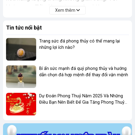
hình tượng Trần Hưng Đạo oai nghiêm, tay
Xem thêm
cầm binh thư, áo choàng khắc họa tinh xảo,
bức tượng không chỉ tôn lên vẻ đẹp truyền
Tin tức nổi bật
thống mà còn mang ý nghĩa bảo vệ và che chở:
Trang sức đá phong thủy có thể mang lại
Bảo hộ gia đình:
Linh khí của Đức Thánh
những lợi ích nào?
Trần giúp xua đuổi tà khí, mang lại sự bình
an cho gia đạo.
Bí ẩn sức mạnh đá quý phong thủy và hướng
Thu hút tài lộc và may mắn
: Ngọc Aven
dẫn chọn đá hợp mệnh để thay đổi vận mệnh
kết hợp với hình tượng vị tướng tài ba giúp
kích hoạt năng lượng tích cực, hỗ trợ công
Dự Đoán Phong Thuỷ Năm 2025 Và Những
việc thuận lợi, tài vận hanh thông.
Điều Bạn Nên Biết Để Gia Tăng Phong Thuỷ
Kinh Doanh
Khơi nguồn trí tuệ và dũng khí
: Trần Hưng
Đạo là biểu tượng của nhân, trí, dũng –
những phẩm chất cao quý giúp gia chủ luôn