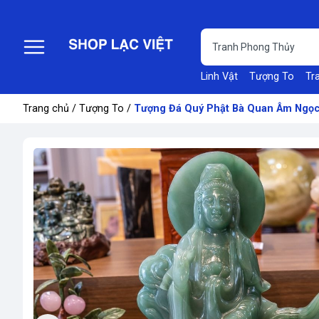
Linh Vật
Tượng To
Tr
Trang chủ
/
Tượng To
/
Tượng Đá Quý Phật Bà Quan Âm Ngọc