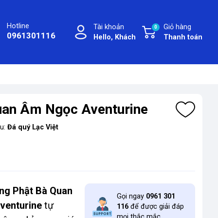
Hotline
Tài khoản
Giỏ hàng
0
0961301116
Hello, Khách
Thanh toán
uan Âm Ngọc Aventurine
ệu:
Đá quý Lạc Việt
ng Phật Bà Quan
Gọi ngay
0961 301
venturine
tự
116
để được giải đáp
mọi thắc mắc