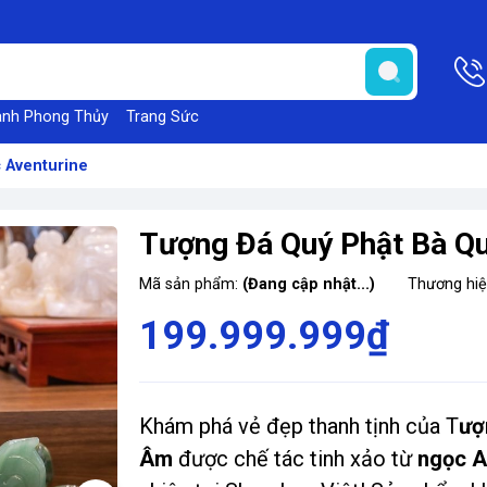
anh Phong Thủy
Trang Sức
 Aventurine
Tượng Đá Quý Phật Bà Q
Mã sản phẩm:
(Đang cập nhật...)
Thương hi
199.999.999₫
Khám phá vẻ đẹp thanh tịnh của T
ượ
Âm
được chế tác tinh xảo từ
ngọc A