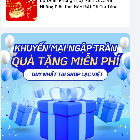
Dự Đoán Phong Thuỷ Năm 2025 Và
Những Điều Bạn Nên Biết Để Gia Tăng
Phong Thuỷ Kinh Doanh