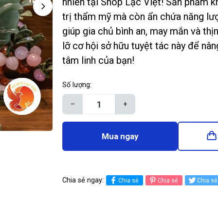
nhiên tại Shop Lạc Việt! Sản phẩm k
trị thẩm mỹ mà còn ẩn chứa năng lư
giúp gia chủ bình an, may mắn và th
lỡ cơ hội sở hữu tuyệt tác này để nâ
tâm linh của bạn!
Số lượng:
–
+
Mua ngay
Chia sẻ ngay:
Chia sẻ
Chia sẻ
Chia sẻ