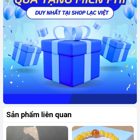
mã não của chúng tôi có các gam màu từ
nâu đậm, cam hổ phách, đến xanh ngọc dịu
dàng, phù hợp với mọi phong cách và mệnh
phong thủy.
Thiết kế tinh xảo:
Các vòng được gia công
tỉ mỉ, bề mặt bóng mịn, mang lại cảm giác
thoải mái khi đeo và vẻ ngoài sang trọng.
Nhiều size, kích cỡ – Phù hợp mọi đối tượng
Một trong những ưu điểm nổi bật của vòng
ngọc mã não tại Shop Lạc Việt chính là sự đa
dạng về kích cỡ. Chúng tôi cung cấp nhiều size
khác nhau, từ nhỏ gọn cho cổ tay thanh mảnh
Sản phẩm liên quan
đến kích thước lớn hơn dành cho những ai yêu
thích phong cách nổi bật.