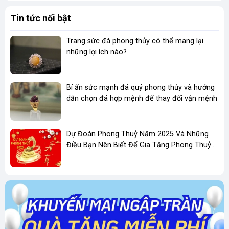
Tin tức nổi bật
Trang sức đá phong thủy có thể mang lại
những lợi ích nào?
Vẻ đẹp tự nhiên của vòng ngọc mã não tại
Shop Lạc Việt
Chất liệu cao cấp, màu sắc độc đáo
Bí ẩn sức mạnh đá quý phong thủy và hướng
Mã não (Agate) là một loại đá quý thuộc họ
dẫn chọn đá hợp mệnh để thay đổi vận mệnh
thạch anh, nổi tiếng với các vân đá tự nhiên
độc đáo và màu sắc đa dạng. Tại Shop Lạc
Dự Đoán Phong Thuỷ Năm 2025 Và Những
Việt, mỗi chiếc vòng ngọc mã não đều được
Điều Bạn Nên Biết Để Gia Tăng Phong Thuỷ
Kinh Doanh
chế tác từ đá mã não tự nhiên 100%, không
qua xử lý hóa học, giữ nguyên vẻ đẹp và năng
lượng phong thủy vốn có.
Màu sắc đa dạng
: Bộ sưu tập vòng ngọc