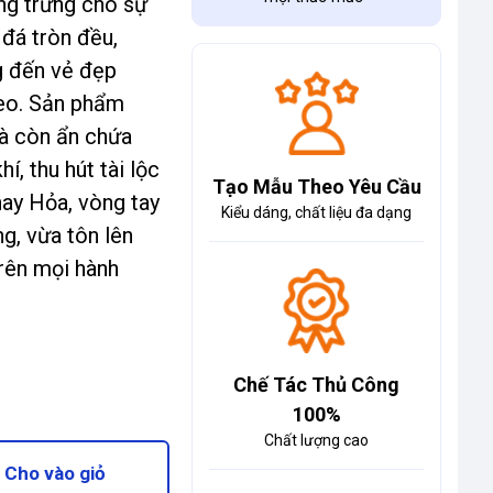
ợng trưng cho sự
 đá tròn đều,
g đến vẻ đẹp
đeo. Sản phẩm
mà còn ẩn chứa
í, thu hút tài lộc
Tạo Mẫu Theo Yêu Cầu
ay Hỏa, vòng tay
Kiểu dáng, chất liệu đa dạng
ng, vừa tôn lên
rên mọi hành
Chế Tác Thủ Công
100%
Chất lượng cao
Cho vào giỏ