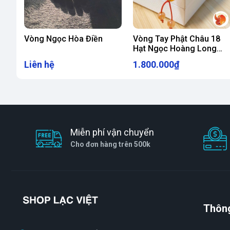
chất lượng.
Giá cả hợp lý
Vòng Ngọc Hòa Điền
Vòng Tay Phật Châu 18
Shop Lạc Việt mang đến mức giá cạnh tranh
Hạt Ngọc Hoàng Long
Phối Mã Não
Chúng tôi thường xuyên có các chương trìn
Liên hệ
1.800.000₫
thích với chi phí tiết kiệm nhất.
Dịch vụ tận tâm
Đội ngũ tư vấn viên chuyên nghiệp, sẵn sà
Miễn phí vận chuyển
với mệnh và phong cách cá nhân.
Cho đơn hàng trên 500k
Cách bảo quản và sử dụng Vòng Tay Cẩm T
Để giữ cho vòng tay cẩm thạch luôn sáng bóng
Tránh va đập mạnh:
Cẩm thạch là loại đá
Thông
bị nứt nếu va chạm mạnh.
Vệ sinh đúng cách:
Dùng khăn mềm và nước