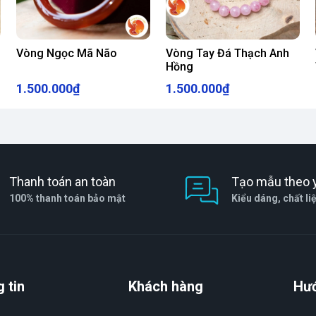
Vòng Ngọc Mã Não
Vòng Tay Đá Thạch Anh
, phù hợp với nhiều đối tượng khách hàng.
Hồng
h ưu đãi, giúp bạn sở hữu món trang sức yêu
1.500.000₫
1.500.000₫
ng hỗ trợ bạn chọn được chiếc vòng tay phù hợp
Thanh toán an toàn
Tạo mẫu theo 
100% thanh toán bảo mật
Kiểu dáng, chất li
hạch
 và bền đẹp, bạn nên lưu ý một số mẹo sau:
 tự nhiên, dù có độ cứng cao nhưng vẫn có thể
 tin
Khách hàng
Hư
 sạch để lau vòng tay, tránh sử dụng hóa chất