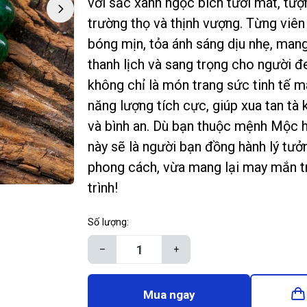
với sắc xanh ngọc bích tươi mát, tư
trường thọ và thịnh vượng. Từng viên
bóng mịn, tỏa ánh sáng dịu nhẹ, man
thanh lịch và sang trọng cho người 
không chỉ là món trang sức tinh tế 
năng lượng tích cực, giúp xua tan tà kh
và bình an. Dù bạn thuộc mệnh Mộc h
này sẽ là người bạn đồng hành lý tưở
phong cách, vừa mang lại may mắn t
trình!
Số lượng:
–
+
Mua ngay