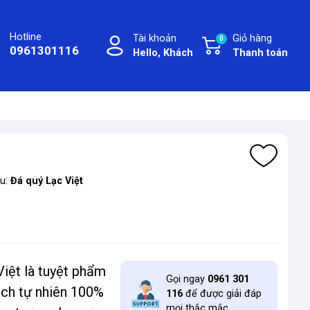
Hotline
Tài khoản
Giỏ hàng
0
0961301116
Hello, Khách
Thanh toán
ệu:
Đá quý Lạc Việt
Việt là tuyệt phẩm
Gọi ngay
0961 301
ạch tự nhiên 100%
116
để được giải đáp
mọi thắc mắc