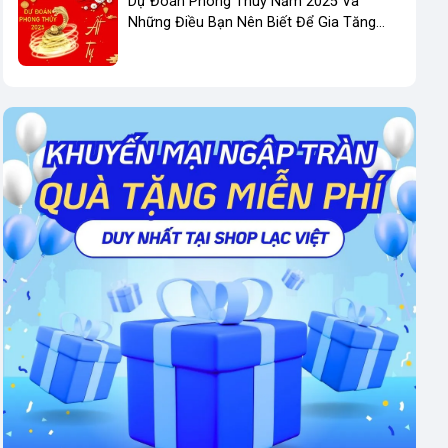
Dự Đoán Phong Thuỷ Năm 2025 Và
Những Điều Bạn Nên Biết Để Gia Tăng
Phong Thuỷ Kinh Doanh