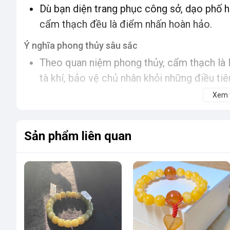
Dù bạn diện trang phục công sở, dạo phố h
cẩm thạch đều là điểm nhấn hoàn hảo.
Ý nghĩa phong thủy sâu sắc
Theo quan niệm phong thủy, cẩm thạch là 
tà khí, bảo vệ chủ nhân khỏi những điều tiê
Màu xanh của cẩm thạch tượng trưng cho 
Xem
Hỏa, giúp cân bằng năng lượng, mang lại sự
Đeo vòng tay cẩm thạch còn giúp cải thiệ
Sản phẩm liên quan
tập trung.
Tại sao nên chọn Vòng Tay Cẩm Thạch tại S
Cam kết chất lượng
Tất cả sản phẩm tại Shop Lạc Việt đều đ
nhiên 100%.
Chúng tôi cung cấp giấy chứng nhận nguồn