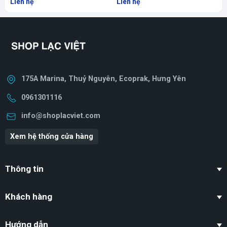
Liên hệ
Liên hệ
L
gia chủ cảm thấy an tâm, hạnh phúc và luôn
được bảo vệ.
175A Marina, Thuỷ Nguyên, Ecoprak, Hưng Yên
0961301116
info@shoplacviet.com
Xem hệ thống cửa hàng
Thông tin
Khách hàng
Hướng dẫn