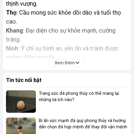
thịnh vượng.
Thọ
: Cầu mong sức khỏe dồi dào và tuổi thọ
cao.
Khang
: Đại diện cho sự khỏe mạnh, cường
tráng.
Ninh
: Ý chỉ sự bình an, yên ổn và tránh được
những điều xui xẻo.
Xem thêm
Ý Nghĩa Phong Thủy
Tin tức nổi bật
Trong phong thủy, tượng Phật Di Lặc ngũ phúc
được xem là một vật phẩm mang lại nhiều may
Trang sức đá phong thủy có thể mang lại
mắn và tài lộc cho gia chủ.
những lợi ích nào?
Hóa giải sát khí:
Nụ cười tươi rói của Phật Di
Lặc được cho là có khả năng xua tan những
Bí ẩn sức mạnh đá quý phong thủy và hướng
dẫn chọn đá hợp mệnh để thay đổi vận mệnh
năng lượng tiêu cực, hóa giải sát khí và mang