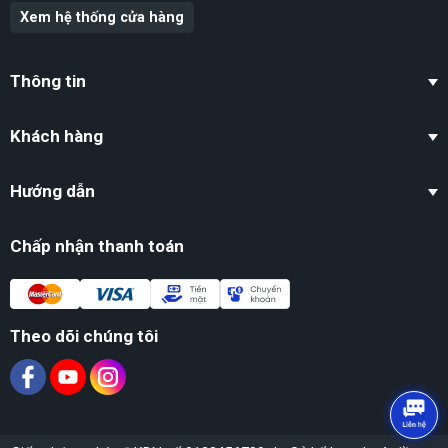
may mắn và thịnh vượng.
Xem hệ thống cửa hàng
Tạo năng lượng tích cực
: Đá thạch anh
hồng giúp lan tỏa năng lượng yêu thương,
Thông tin
giảm căng thẳng và mang lại sự bình an
cho không gian sống.
Khách hàng
Cân bằng phong thủy:
Đặt tượng ở những
vị trí phù hợp sẽ giúp chuyển hóa khí xấu
Hướng dẫn
thành năng lượng tốt, bảo vệ gia đình khỏi
những điều không may.
Chấp nhận thanh toán
Trang trí sang trọng
: Tượng Phật Di Lặc
Nằm Đá Thạch Anh Hồng không chỉ là vật
phẩm phong thủy mà còn là một tác phẩm
Theo dõi chúng tôi
nghệ thuật, làm đẹp không gian nhà ở, văn
phòng hay công ty.
Hướng Dẫn Đặt Tượng Phật Di Lặc Đúng