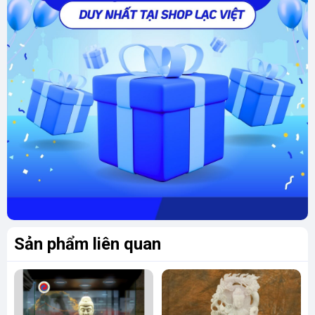
Đặc biệt, hình ảnh Phật Di Lặc có nhiều nét
tương đồng với Ông Địa trong văn hóa dân gian
Việt Nam – cả hai đều mũm mĩm, nụ cười tươi
sáng, và mang theo túi vải lớn chứa đựng tài
lộc. Tuy nhiên, Phật Di Lặc thường không đội
khăn trên đầu như Ông Địa, và hình tượng của
Ngài phong phú, linh hoạt hơn.
Phật Di Lặc là biểu tượng của:
Hạnh phúc và an nhiên
: Nụ cười rạng rỡ
của Ngài mang lại cảm giác bình yên, xua
tan mọi âu lo.
Sản phẩm liên quan
Tài lộc và sung túc
: Chiếc bụng lớn và túi
vải của Ngài tượng trưng cho sự giàu có,
thịnh vượng.