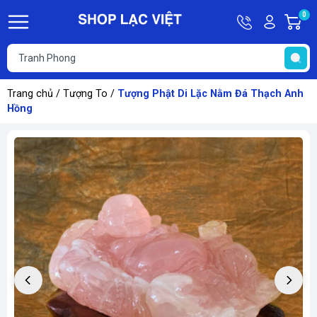
Hotline
Tài
0
G
09613011
khoản
h
Hello,
T
Khách
t
Trang chủ
/
Tượng To
/
Tượng Phật Di Lặc Nằm Đá Thạch Anh
Hồng