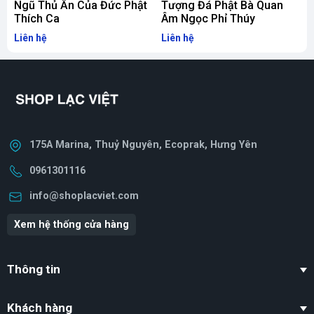
Ngũ Thủ Ấn Của Đức Phật
Tượng Đá Phật Bà Quan
Thích Ca
Âm Ngọc Phỉ Thúy
Liên hệ
Liên hệ
L
175A Marina, Thuỷ Nguyên, Ecoprak, Hưng Yên
0961301116
info@shoplacviet.com
Xem hệ thống cửa hàng
Thông tin
Khách hàng