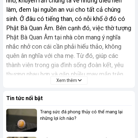
nhở, khuyên răn chúng ta về những điều nên
làm, đem lại nguồn an vui cho tất cả chúng
sinh. Ở đâu có tiếng than, có nỗi khổ ở đó có
Phật Bà Quan Âm. Bên cạnh đó, việc thờ tượng
Phật Bà Quan Âm tại nhà còn mang ý nghĩa
nhắc nhở con cái cần phải hiếu thảo, không
quên ân nghĩa với cha mẹ. Từ đó, giúp các
thành viên trong gia đình sống đoàn kết, yêu
thương nhau hơn và gặp nhiều may mắn trên
Xem thêm
đường công danh, sự nghiệp.
Đứng trước tượng Phật Bà Quan Âm, chúng ta
Tin tức nổi bật
như đang được rửa sạch tâm tịnh, rũ sạch mọi
Trang sức đá phong thủy có thể mang lại
sân si, dục vọng lòng trần. Đồng thời, chiêm
những lợi ích nào?
nghiệm về những giá trị đích thực của sự yên
tĩnh trong tâm hồn mỗi người.