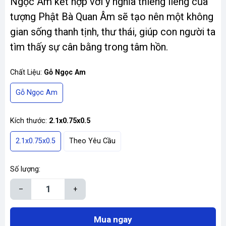
Ngọc Am kết hợp với ý nghĩa thiêng liêng của
tượng Phật Bà Quan Âm sẽ tạo nên một không
gian sống thanh tịnh, thư thái, giúp con người ta
tìm thấy sự cân bằng trong tâm hồn.
Chất Liệu:
Gỗ Ngọc Am
Gỗ Ngọc Am
Kích thước:
2.1x0.75x0.5
2.1x0.75x0.5
Theo Yêu Cầu
Số lượng:
–
+
Mua ngay