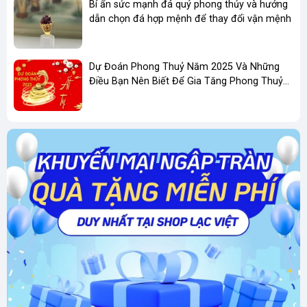
Bí ẩn sức mạnh đá quý phong thủy và hướng
dẫn chọn đá hợp mệnh để thay đổi vận mệnh
Với tất cả ý nghĩa Phong thủy và tác dụng to
lớn của gỗ quý, tượng Phật Bà Gỗ Ngọc am là
một thông điệp khởi đầu may mắn, bình an
Dự Đoán Phong Thuỷ Năm 2025 Và Những
Điều Bạn Nên Biết Để Gia Tăng Phong Thuỷ
Kinh Doanh