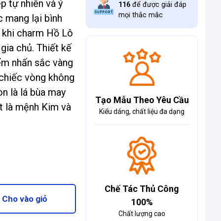
p tự nhiên và ý
116
để được giải đáp
mọi thắc mắc
 mang lại bình
g khi charm Hồ Lô
gia chủ. Thiết kế
iểm nhấn sắc vàng
 chiếc vòng không
òn là lá bùa may
Tạo Mẫu Theo Yêu Cầu
t là mệnh Kim và
Kiểu dáng, chất liệu đa dạng
Chế Tác Thủ Công
Cho vào giỏ
100%
Chất lượng cao