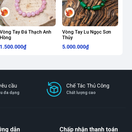
Vòng Tay Đá Thạch Anh
Vòng Tay Lu Ngọc Sơn
Hồng
Thủy
1.500.000₫
5.000.000₫
yêu cầu
Chế Tác Thủ Công
ệu đa dạng
Chất lượng cao
ớng dẫn
Chấp nhận thanh toán