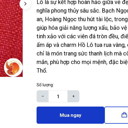
Lô là sự kết hợp hoàn hảo giữa vẻ đẹ
nghĩa phong thủy sâu sắc. Bạch Ngọc
an, Hoàng Ngọc thu hút tài lộc, tron
giúp hóa giải năng lượng xấu, bảo vệ 
tinh xảo với các viên đá tròn đều, đ
ấm áp và charm Hồ Lô tua rua vàng,
chỉ là món trang sức thanh lịch mà c
mắn, phù hợp cho mọi mệnh, đặc biệ
Thổ.
Số lượng:
–
+
Mua ngay