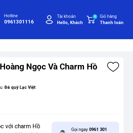
Hotline
Tài khoản
Giỏ hàng
0
0961301116
Hello, Khách
Thanh toán
 Hoàng Ngọc Và Charm Hồ
ệu:
Đá quý Lạc Việt
c với charm Hồ
Gọi ngay
0961 301