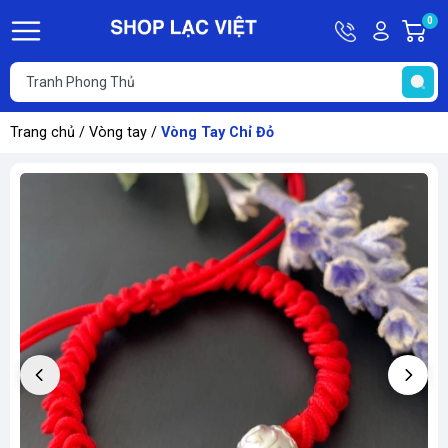
Hotline
Tài
0
G
09613011
khoản
h
Hello,
T
Khách
t
Trang chủ
/
Vòng tay
/
Vòng Tay Chỉ Đỏ