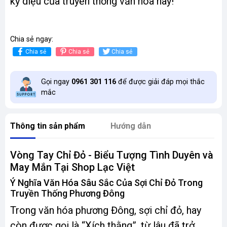
kỳ diệu của truyền thống văn hóa này!
Chia sẻ ngay:
Chia sẻ
Chia sẻ
Chia sẻ
Gọi ngay
0961 301 116
để được giải đáp mọi thắc
mắc
Thông tin sản phẩm
Hướng dẫn
Vòng Tay Chỉ Đỏ - Biểu Tượng Tình Duyên và
May Mắn Tại Shop Lạc Việt
Ý Nghĩa Văn Hóa Sâu Sắc Của Sợi Chỉ Đỏ Trong
Truyền Thống Phương Đông
Trong văn hóa phương Đông, sợi chỉ đỏ, hay
còn được gọi là “Xích thằng”, từ lâu đã trở