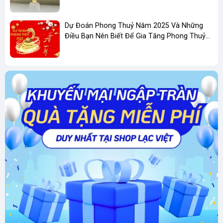
Dự Đoán Phong Thuỷ Năm 2025 Và Những
Điều Bạn Nên Biết Để Gia Tăng Phong Thuỷ
Kinh Doanh
Nguyên Lý Phong Thủy: Hình Nào Khí Đó
Theo quan niệm phong thủy, mọi vật phẩm đều
mang một nguồn năng lượng riêng, và sợi chỉ
đỏ cũng không ngoại lệ. Nguyên lý “hình nào
khí đó” được áp dụng để giải thích ý nghĩa của
sợi chỉ đỏ trong đời sống. Sợi chỉ đỏ mang hình