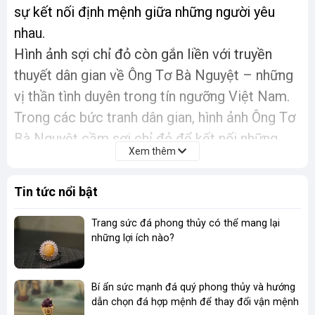
sự kết nối định mệnh giữa những người yêu
nhau.
Hình ảnh sợi chỉ đỏ còn gắn liền với truyền
thuyết dân gian về Ông Tơ Bà Nguyệt – những
vị thần tình duyên trong tín ngưỡng Việt Nam.
Trong các bức tranh dân gian, hình ảnh Ông Tơ
Bà Nguyệt cầm sợi chỉ đỏ để kết nối những
Xem thêm
mối lương duyên đã trở thành một nét đẹp văn
hóa, lưu giữ trong di sản văn hiến Việt.
Tin tức nổi bật
Trang sức đá phong thủy có thể mang lại
những lợi ích nào?
Bí ẩn sức mạnh đá quý phong thủy và hướng
dẫn chọn đá hợp mệnh để thay đổi vận mệnh