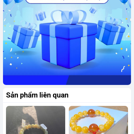
Aquamarine còn giúp giảm tình trạng say
sóng, chữa chứng mất ngủ, nấc cục và hắt
hơi một cách hiệu quả.
Đeo vòng tay đá Aquamarine không chỉ giúp
bạn cảm nhận sự thoải mái mà còn hỗ trợ cơ
thể tự cân bằng năng lượng, mang lại sức khỏe
toàn diện.
Tính chất phong thủy và ý nghĩa tâm linh của
Đá Aquamarine
Ngoài giá trị về mặt sức khỏe, đá Aquamarine
Sản phẩm liên quan
còn được xem là một lá bùa hộ mệnh mang lại
may mắn và bình an, đặc biệt với những người
thường xuyên di chuyển trên biển.
Bùa hộ mệnh cho thủy thủ:
Nhiều người tin