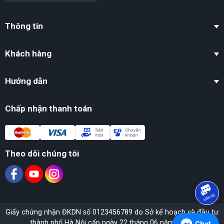
mệnh Mộc và mệnh Thủy, giúp gia tăng
vận may và tài lộc.
Thông tin
Đeo vòng tay đá Aquamarine không chỉ là cách
Khách hàng
để bạn thể hiện phong cách mà còn là cách để
kết nối với năng lượng của thiên nhiên, mang
Hướng dẫn
lại sự hài hòa trong tâm hồn.
Chấp nhận thanh toán
Theo dõi chúng tôi
Giấy chứng nhận ĐKDN số 0123456789 do Sở kế hoạch và đầu tư
thành phố Hà Nội cấp ngày 22 tháng 06 năm 2020.