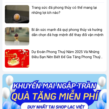
Những lợi ích nổi bật mà vòng tay đá
Trang sức đá phong thủy có thể mang lại
Aquamarine mang lại bao gồm:
những lợi ích nào?
Tăng cường sức đề kháng:
Aquamarine
giúp cơ thể chống lại các bệnh liên quan
Bí ẩn sức mạnh đá quý phong thủy và hướng
dẫn chọn đá hợp mệnh để thay đổi vận mệnh
đến da và phổi, đồng thời giảm nhẹ các cơn
đau răng.
Giảm dị ứng và stress:
Loại đá này có khả
Dự Đoán Phong Thuỷ Năm 2025 Và Những
Điều Bạn Nên Biết Để Gia Tăng Phong Thuỷ
năng làm dịu các phản ứng dị ứng, giảm
Kinh Doanh
căng thẳng và xua tan nỗi sợ hãi, mang lại
cảm giác bình an.
Hỗ trợ hệ tiêu hóa và gan
: Aquamarine có
tác động tích cực đến dạ dày và gan, giúp
cải thiện chức năng của các cơ quan này.
Khắc phục các vấn đề sức khỏe khác
: Đá