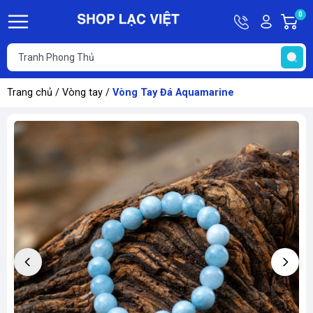
Hotline
Tài
0
G
09613011
khoản
h
Hello,
T
Khách
t
Trang chủ
/
Vòng tay
/
Vòng Tay Đá Aquamarine