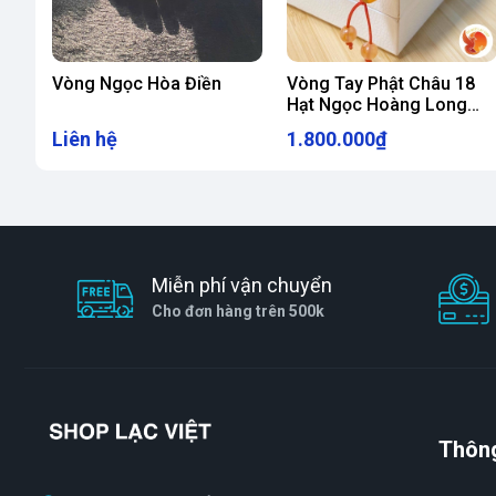
Vòng tay ngọc bích bánh xe không chỉ là một 
Vòng Ngọc Hòa Điền
Vòng Tay Phật Châu 18
may mắn, tài lộc và sức khỏe. Hãy để chiếc v
Hạt Ngọc Hoàng Long
Phối Mã Não
đường cuộc sống.
Liên hệ
1.800.000₫
Miễn phí vận chuyển
Cho đơn hàng trên 500k
Thông