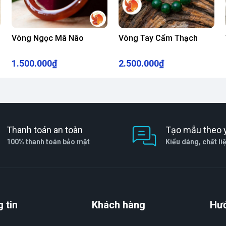
món trang sức, mà còn là một biểu tượng của sự
Vòng Ngọc Mã Não
Vòng Tay Cẩm Thạch
òng tay này đồng hành cùng bạn trên mọi nẻo
1.500.000₫
2.500.000₫
Thanh toán an toàn
Tạo mẫu theo 
100% thanh toán bảo mật
Kiểu dáng, chất li
 tin
Khách hàng
Hư