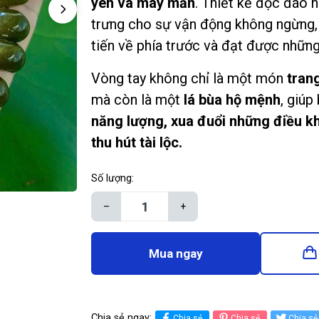
yên và may mắn
. Thiết kế độc đáo 
trưng cho sự vận động không ngừng,
tiến về phía trước và đạt được nhữn
Vòng tay không chỉ là một món
tran
mà còn là một
lá bùa hộ mệnh
, giúp
năng lượng, xua đuổi những điều 
thu hút tài lộc.
Số lượng:
–
+
Mua ngay
Chia sẻ ngay:
Chia sẻ
Chia sẻ
Chia sẻ