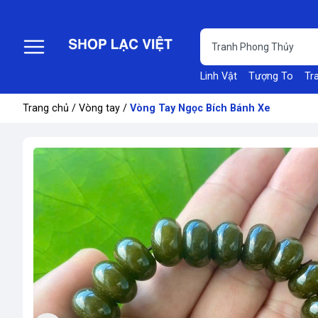
Linh Vật
Tượng To
Tr
Trang chủ
/
Vòng tay
/
Vòng Tay Ngọc Bích Bánh Xe