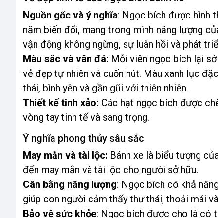
Nguồn gốc và ý nghĩa
: Ngọc bích được hình th
năm biến đổi, mang trong mình năng lượng của
vận động không ngừng, sự luân hồi và phát triể
Màu sắc và vân đá:
Mỗi viên ngọc bích lại s
vẻ đẹp tự nhiên và cuốn hút. Màu xanh lục đặ
thái, bình yên và gần gũi với thiên nhiên.
Thiết kế tinh xảo:
Các hạt ngọc bích được chế 
vòng tay tinh tế và sang trọng.
Ý nghĩa phong thủy sâu sắc
May mắn và tài lộc:
Bánh xe là biểu tượng củ
đến may mắn và tài lộc cho người sở hữu.
Cân bằng năng lượng
: Ngọc bích có khả năn
giúp con người cảm thấy thư thái, thoải mái v
Bảo vệ sức khỏe
: Ngọc bích được cho là có 