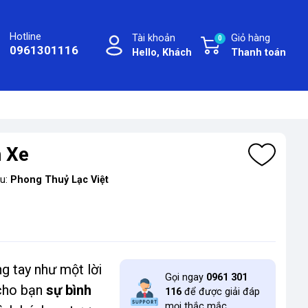
Hotline
Tài khoản
Giỏ hàng
0
0961301116
Hello, Khách
Thanh toán
h Xe
ệu:
Phong Thuỷ Lạc Việt
g tay như một lời
Gọi ngay
0961 301
 cho bạn
sự bình
116
để được giải đáp
mọi thắc mắc